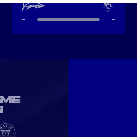
-
-
OME
H